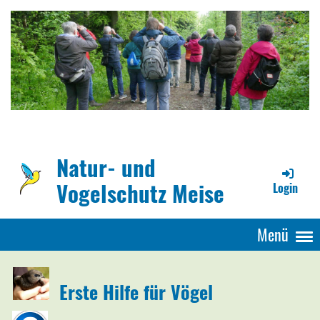
Natur- und
Vogelschutz Meise
Login
Menü
Erste Hilfe für Vögel