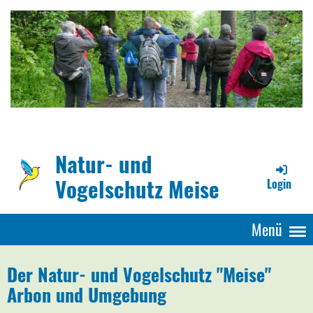
Natur- und
Vogelschutz Meise
Login
Menü
Der
Natur- und Vogelschutz "Meise"
Arbon und Umgebung